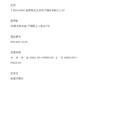
住所
〒804-0084 福岡県北九州市戸畑区幸町2-1-1F
最寄駅
JR鹿児島本線 戸畑駅より徒歩7分
電話番号
093-881-5125
営業時間
火・水・木・金 AM11:00〜PM20:00 土・日 AM10:00〜
PM19:00
定休日
毎週月曜日
駐車場
4台
クレジットカード
取扱可